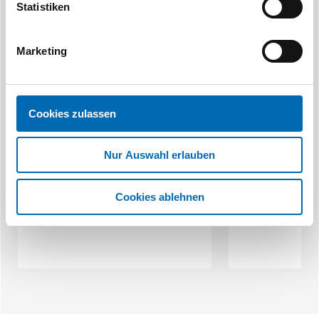
Statistiken
Marketing
Cookies zulassen
Planet
a
Absenkdichtung Modell HS-RD
Türabsenkdicht
Nur Auswahl erlauben
15/30 W
Cookies ablehnen
28 Ausführungen
7 Aus