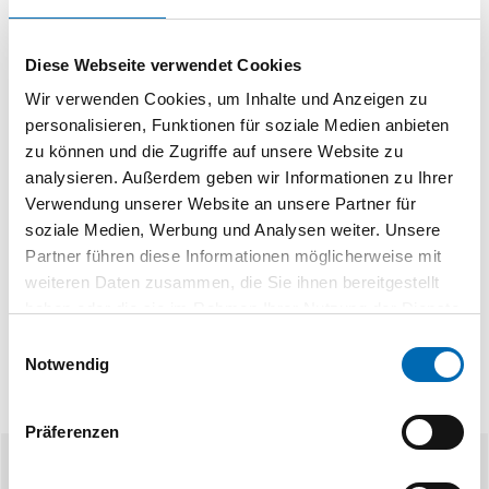
Auslösung beidseitig
SE032282
| 1-393-0821
(441332)
Diese Webseite verwendet Cookies
1 St.
VPE
Wir verwenden Cookies, um Inhalte und Anzeigen zu
personalisieren, Funktionen für soziale Medien anbieten
zu können und die Zugriffe auf unsere Website zu
analysieren. Außerdem geben wir Informationen zu Ihrer
Technische Daten
Verwendung unserer Website an unsere Partner für
soziale Medien, Werbung und Analysen weiter. Unsere
Produktart
Türabsenkdichtung
Partner führen diese Informationen möglicherweise mit
weiteren Daten zusammen, die Sie ihnen bereitgestellt
haben oder die sie im Rahmen Ihrer Nutzung der Dienste
gesammelt haben.
Einwilligungsauswahl
Notwendig
Präferenzen
Ähnliche Produkte