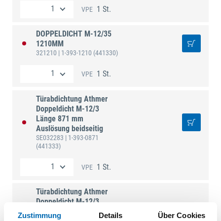
1 St.
VPE
DOPPELDICHT M-12/35
1210MM
321210
| 1-393-1210
(441330)
1 St.
VPE
Türabdichtung Athmer
Doppeldicht M-12/3
Länge 871 mm
Auslösung beidseitig
SE032283
| 1-393-0871
(441333)
1 St.
VPE
Türabdichtung Athmer
Doppeldicht M-12/3
Länge 821 mm
Zustimmung
Details
Über Cookies