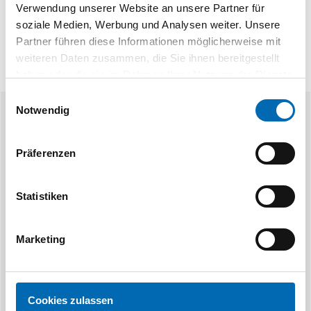
Verwendung unserer Website an unsere Partner für
soziale Medien, Werbung und Analysen weiter. Unsere
Partner führen diese Informationen möglicherweise mit
weiteren Daten zusammen, die Sie ihnen bereitgestellt
haben oder die sie im Rahmen Ihrer Nutzung der Dienste
gesammelt haben.
Einwilligungsauswahl
Notwendig
Ähnliche Produkte
Präferenzen
Statistiken
Marketing
Hettich
Ac
Drehschiebetürsystem KA 5740,
Schienen einsc
Stahl
Cookies zulassen