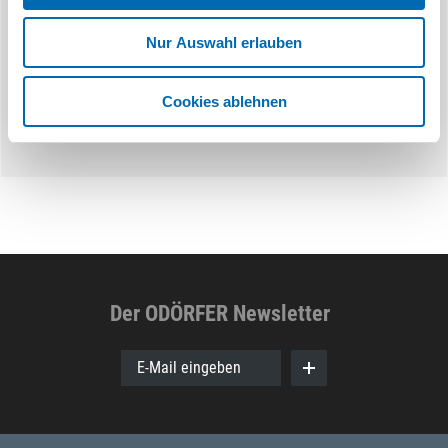
9 Ausführungen
7 Aus
Nur Auswahl erlauben
Cookies ablehnen
Der ODÖRFER Newsletter
E-Mail eingeben