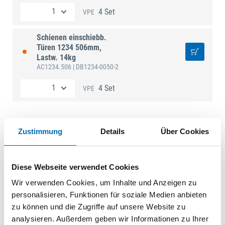
4 Set
VPE
Schienen einschiebb.
Türen 1234 506mm,
Lastw. 14kg
AC1234.506
| DB1234-0050-2
4 Set
VPE
Zustimmung
Details
Über Cookies
Technische Daten
Werkstoff
Stahl
Diese Webseite verwendet Cookies
Oberfläche
schwarz verzinkt
Wir verwenden Cookies, um Inhalte und Anzeigen zu
Schienenhöhe
150
personalisieren, Funktionen für soziale Medien anbieten
Produktart
Drehschiebetürsystem
zu können und die Zugriffe auf unsere Website zu
analysieren. Außerdem geben wir Informationen zu Ihrer