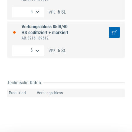
6 St.
VPE
Vorhangschloss 85IB/40
HS codifiziert + markiert
AB.3216
| 89512
6 St.
VPE
Technische Daten
Produktart
Vorhangschloss