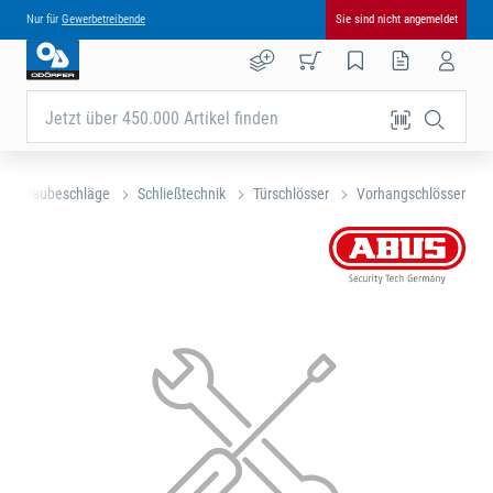
Nur für
Gewerbetreibende
Sie sind nicht angemeldet
Jetzt über 450.000 Artikel finden
 und Baubeschläge
Schließtechnik
Türschlösser
Vorhangschlösser