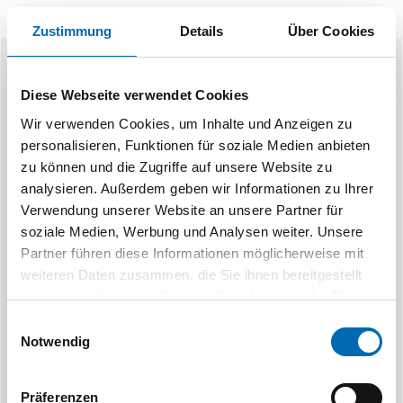
Zustimmung
Details
Über Cookies
Ähnliche Produkte
Diese Webseite verwendet Cookies
Wir verwenden Cookies, um Inhalte und Anzeigen zu
personalisieren, Funktionen für soziale Medien anbieten
zu können und die Zugriffe auf unsere Website zu
analysieren. Außerdem geben wir Informationen zu Ihrer
Verwendung unserer Website an unsere Partner für
soziale Medien, Werbung und Analysen weiter. Unsere
Partner führen diese Informationen möglicherweise mit
Burg-Wächter
weiteren Daten zusammen, die Sie ihnen bereitgestellt
Vorhangschloss Messing mit 2
Zylindervorhang
Schlüsseln
m
haben oder die sie im Rahmen Ihrer Nutzung der Dienste
gesammelt haben.
Einwilligungsauswahl
Notwendig
3 Ausführungen
176 Au
Präferenzen