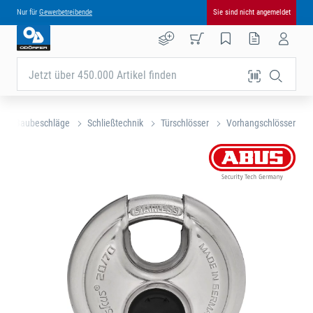
Nur für
Gewerbetreibende
Sie sind nicht angemeldet
Jetzt über 450.000 Artikel finden
 und Baubeschläge
Schließtechnik
Türschlösser
Vorhangschlösser