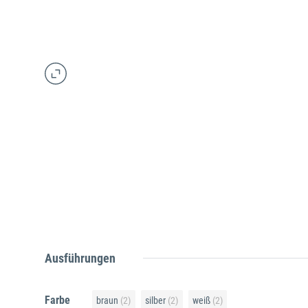
Ausführungen
Farbe
braun
(2)
silber
(2)
weiß
(2)