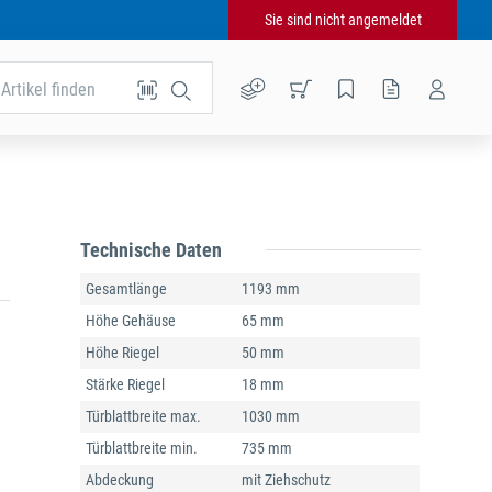
Sie sind nicht angemeldet
Artikel finden
Technische Daten
Gesamtlänge
1193 mm
Höhe Gehäuse
65 mm
Höhe Riegel
50 mm
Stärke Riegel
18 mm
Türblattbreite max.
1030 mm
Türblattbreite min.
735 mm
Abdeckung
mit Ziehschutz