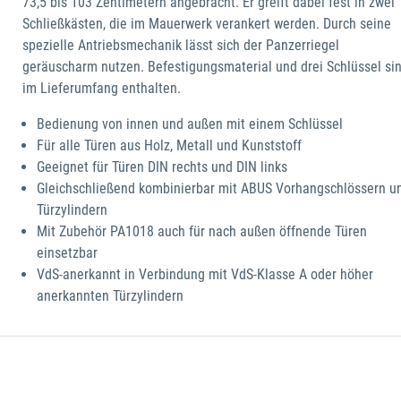
73,5 bis 103 Zentimetern angebracht. Er greift dabei fest in zwei
Schließkästen, die im Mauerwerk verankert werden. Durch seine
spezielle Antriebsmechanik lässt sich der Panzerriegel
geräuscharm nutzen. Befestigungsmaterial und drei Schlüssel si
im Lieferumfang enthalten.
Bedienung von innen und außen mit einem Schlüssel
Für alle Türen aus Holz, Metall und Kunststoff
Geeignet für Türen DIN rechts und DIN links
Gleichschließend kombinierbar mit ABUS Vorhangschlössern u
Türzylindern
Mit Zubehör PA1018 auch für nach außen öffnende Türen
einsetzbar
VdS-anerkannt in Verbindung mit VdS-Klasse A oder höher
anerkannten Türzylindern