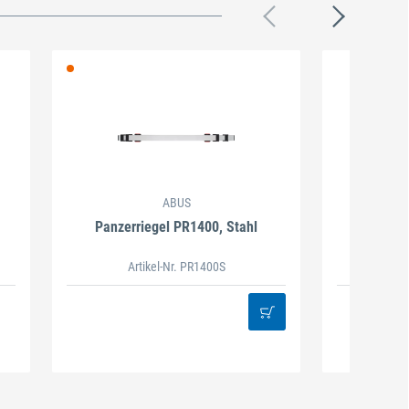
ABUS
Panzerriegel PR1400, Stahl
Panzerr
Artikel-Nr. PR1400S
2