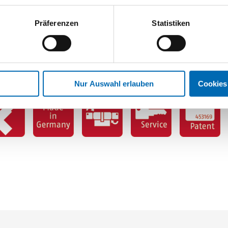
 Ö-Norm
Präferenzen
Statistiken
cherungen empfohlen
össer nach Musterschlüssel
Nur Auswahl erlauben
Cookies