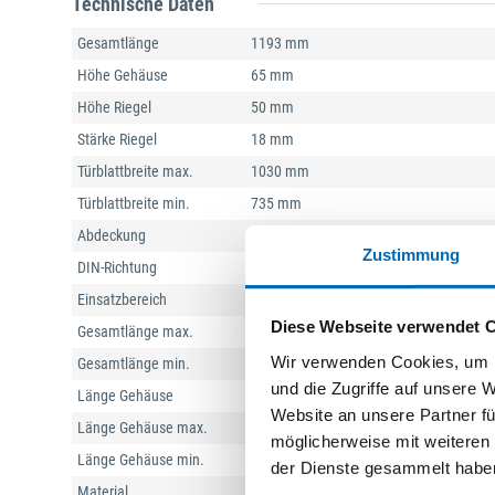
Technische Daten
Gesamtlänge
1193 mm
Höhe Gehäuse
65 mm
Höhe Riegel
50 mm
Stärke Riegel
18 mm
Türblattbreite max.
1030 mm
Türblattbreite min.
735 mm
Abdeckung
mit Ziehschutz
Zustimmung
DIN-Richtung
DIN Links-Rechts
Einsatzbereich
Tür
Diese Webseite verwendet 
Gesamtlänge max.
1193 mm
Wir verwenden Cookies, um I
Gesamtlänge min.
1025 mm
und die Zugriffe auf unsere 
Länge Gehäuse
1000 mm
Website an unsere Partner fü
Länge Gehäuse max.
1007 mm
möglicherweise mit weiteren
Länge Gehäuse min.
735 mm
der Dienste gesammelt habe
Material
Stahl