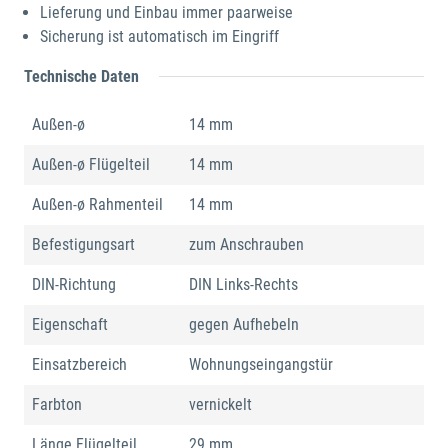
Lieferung und Einbau immer paarweise
Sicherung ist automatisch im Eingriff
Technische Daten
Außen-ø
14 mm
Außen-ø Flügelteil
14 mm
Außen-ø Rahmenteil
14 mm
Befestigungsart
zum Anschrauben
DIN-Richtung
DIN Links-Rechts
Eigenschaft
gegen Aufhebeln
Einsatzbereich
Wohnungseingangstür
Farbton
vernickelt
Länge Flügelteil
29 mm