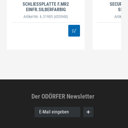
SCHLIESSPLATTE F.MR2
SECURY M
EINFR.SILBERFARBIG
SILB
Artikel-Nr. 6.31985
(453948)
Artikel-
Der ODÖRFER Newsletter
E-Mail eingeben