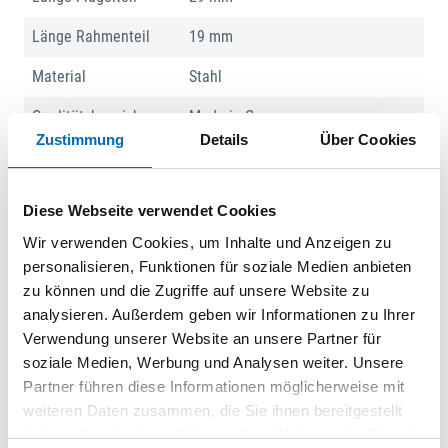
Länge Rahmenteil
19 mm
Material
Stahl
Qualitätsbezeichnung
Made in Germany
Zustimmung
Details
Über Cookies
Sicherheitslevel
3
Türwerkstoff
Holz
Diese Webseite verwendet Cookies
Verpackungsart
SB-Karte
Wir verwenden Cookies, um Inhalte und Anzeigen zu
personalisieren, Funktionen für soziale Medien anbieten
Zargenwerkstoff
Holz
zu können und die Zugriffe auf unsere Website zu
analysieren. Außerdem geben wir Informationen zu Ihrer
Zusatzinformation
Sicherung ist automatisch im
Verwendung unserer Website an unsere Partner für
Eingriff
soziale Medien, Werbung und Analysen weiter. Unsere
Produktart
Bandseitensicherung
Partner führen diese Informationen möglicherweise mit
weiteren Daten zusammen, die Sie ihnen bereitgestellt
haben oder die sie im Rahmen Ihrer Nutzung der Dienste