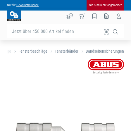
Nur für
Gewerbetreibende
Sie sind nicht angemeldet
Jetzt über 450.000 Artikel finden
schläge
Fensterbeschläge
Fensterbänder
Bandseitensicherungen