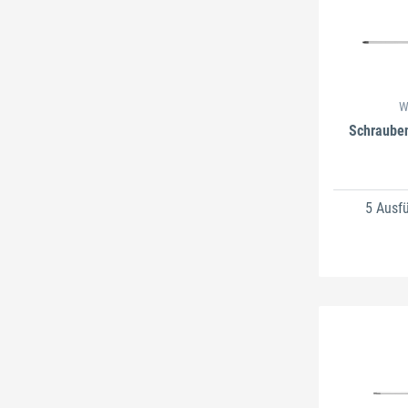
W
Schraube
5 Ausf