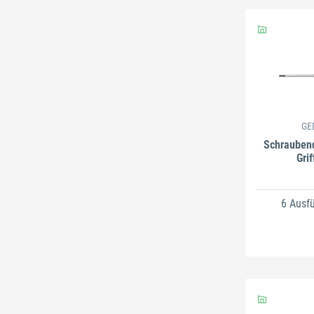
GE
Schraubend
Grif
6 Ausf