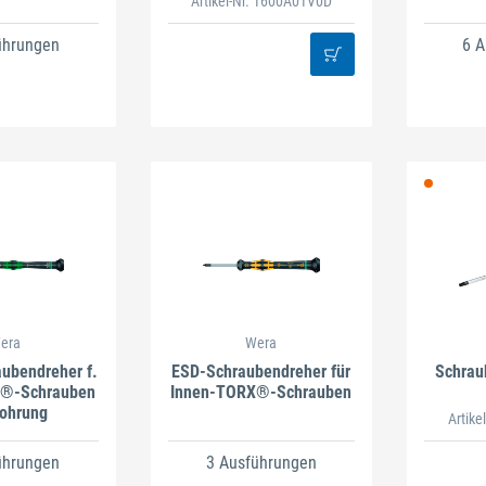
Artikel-Nr. 1600A01V0D
ührungen
6 
era
Wera
aubendreher f.
ESD-Schraubendreher für
Schrau
X®-Schrauben
Innen-TORX®-Schrauben
Bohrung
Artike
ührungen
3 Ausführungen