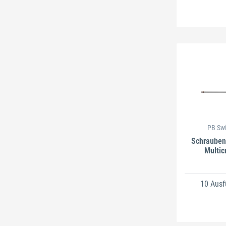
PB Swi
Schrauben
Multic
10 Aus