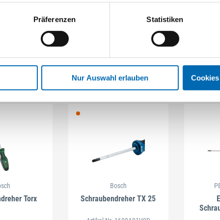
bendreher TX
Torxschlüssel
Schrau
Präferenzen
Statistiken
Artikel-Nr. FEIN.00389
Artike
ührungen
Nur Auswahl erlauben
Cookies
osch
Bosch
PB
dreher Torx
Schraubendreher TX 25
E
Schra