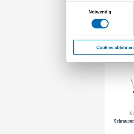
Einwilligungsauswahl
VDE Schrau
Notwendig
6 Ausf
Cookies ablehnen
B
Schrauben