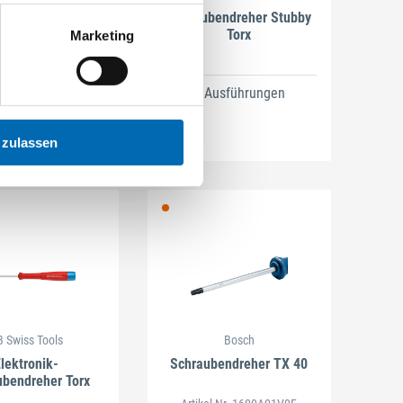
bendreher TX 15
Schraubendreher Stubby
Torx
Marketing
l-Nr. 1600A01V0B
5 Ausführungen
 zulassen
 Swiss Tools
Bosch
lektronik-
Schraubendreher TX 40
ubendreher Torx