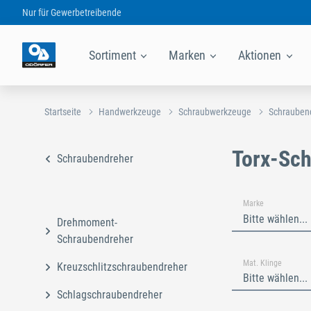
Nur für
Gewerbetreibende
Sortiment
Marken
Aktionen
Startseite
Handwerkzeuge
Schraubwerkzeuge
Schrauben
Torx-Sc
Schraubendreher
Marke
Bitte wählen...
Drehmoment-
Schraubendreher
Mat. Klinge
Kreuzschlitzschraubendreher
Bitte wählen...
Schlagschraubendreher