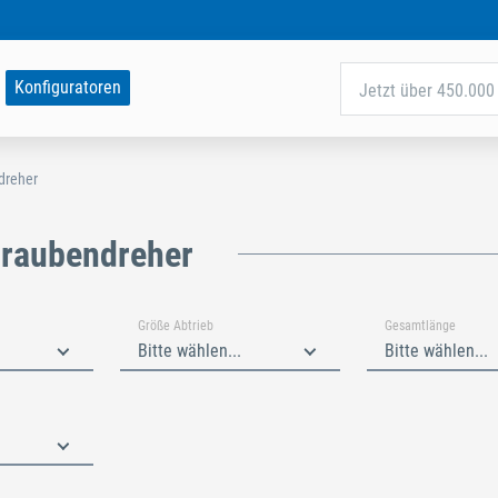
Konfiguratoren
Jetzt über 450.000 
dreher
hraubendreher
Größe Abtrieb
Gesamtlänge
Bitte wählen...
Bitte wählen...