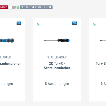
SOFORT VERSANDFERTIG
Schließen
ßen
Schließen
Schließ
LHÄRTER
STAHLHÄRTER
hraubendreher
2K Torx®-
Torx-
Schraubendreher
ührungen
8 Ausführungen
6 