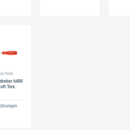
ss Tools
dreher 6400
raft Torx
führungen