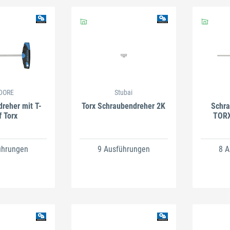
DORE
Stubai
reher mit T-
Torx Schraubendreher 2K
Schra
f Torx
TOR
ührungen
9 Ausführungen
8 