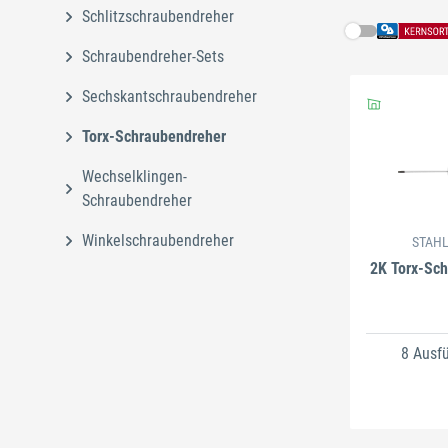
Schlitzschraubendreher
Schraubendreher-Sets
Sechskantschraubendreher
Torx-Schraubendreher
Schlie
Wechselklingen-
Schraubendreher
Winkelschraubendreher
STAH
2K Torx-Sc
8 Ausf