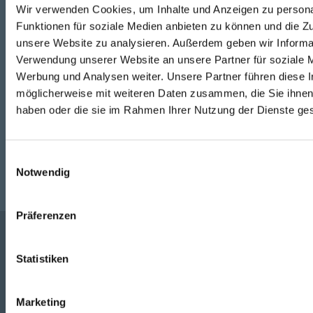
Wir verwenden Cookies, um Inhalte und Anzeigen zu persona
Telefon
Funktionen für soziale Medien anbieten zu können und die Zug
0316/2771-0
(Mo - Do: 07:30 - 17:00 Uhr Fr: 07:30 - 13:00 Uhr)
unsere Website zu analysieren. Außerdem geben wir Informat
Verwendung unserer Website an unsere Partner für soziale 
WhatsApp
Werbung und Analysen weiter. Unsere Partner führen diese 
möglicherweise mit weiteren Daten zusammen, die Sie ihnen 
+43 (0)676 827 755 55
haben oder die sie im Rahmen Ihrer Nutzung der Dienste g
E-Mail
Einwilligungsauswahl
post@odoerfer.com
Notwendig
Präferenzen
Statistiken
Unternehmen
Marketing
Service