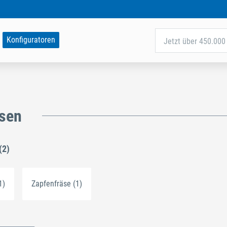
Konfiguratoren
Jetzt über 450.000 
äsen
(2)
1)
Zapfenfräse (1)