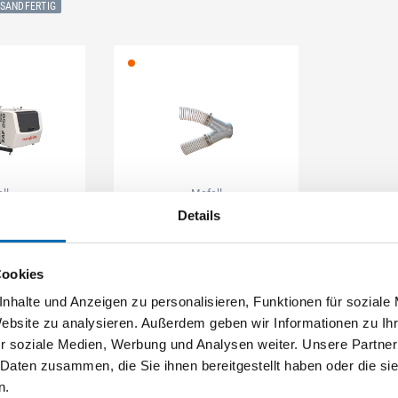
RSANDFERTIG
ll
Mafell
Details
AF 250 Vario
Absaug-Set für
Zapfenfräse
 MAF991201
Artikel-Nr. MAF202320
Cookies
nhalte und Anzeigen zu personalisieren, Funktionen für soziale
Website zu analysieren. Außerdem geben wir Informationen zu I
r soziale Medien, Werbung und Analysen weiter. Unsere Partner
 Daten zusammen, die Sie ihnen bereitgestellt haben oder die s
n.