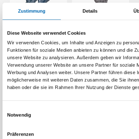
Zustimmung
Details
Üb
stronghand
Handschuh FULLSTAR
Strickhandschuh
Diese Webseite verwendet Cookies
beidseitiggenoppt PES
Wir verwenden Cookies, um Inhalte und Anzeigen zu persona
Funktionen für soziale Medien anbieten zu können und die Zug
3 Ausführungen
2 Ausführungen
unsere Website zu analysieren. Außerdem geben wir Informat
Verwendung unserer Website an unsere Partner für soziale 
Werbung und Analysen weiter. Unsere Partner führen diese 
möglicherweise mit weiteren Daten zusammen, die Sie ihnen 
haben oder die sie im Rahmen Ihrer Nutzung der Dienste g
Einwilligungsauswahl
Notwendig
Präferenzen
stronghand
Honeywell KCL