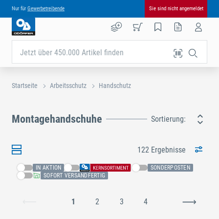
Nur für
Gewerbetreibende
Sie sind nicht angemeldet
Jetzt über 450.000 Artikel finden
Startseite
Arbeitsschutz
Handschutz
Montagehandschuhe
Sortierung:
122 Ergebnisse
IN AKTION
SONDERPOSTEN
SOFORT VERSANDFERTIG
1
2
3
4