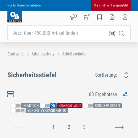
Nur für
Gewerbetreibende
Sie sind nicht angemeldet
Jetzt über 450.000 Artikel finden
Startseite
Arbeitsschutz
Arbeitsschuhe
Sicherheitsstiefel
Sortierung:
83 Ergebnisse
IN AKTION
SONDERPOSTEN
SOFORT VERSANDFERTIG
1
2
3