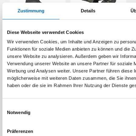
Zustimmung
Details
Üb
U-Power
BAAK
Winterstiefel Siberian
Winterstiefel
Diese Webseite verwendet Cookies
S3 CI SRC
MagnusProfi 8542 S3
CI
Wir verwenden Cookies, um Inhalte und Anzeigen zu persona
Funktionen für soziale Medien anbieten zu können und die Zug
9 Ausführungen
6 Ausführungen
unsere Website zu analysieren. Außerdem geben wir Informat
Verwendung unserer Website an unsere Partner für soziale 
Werbung und Analysen weiter. Unsere Partner führen diese 
möglicherweise mit weiteren Daten zusammen, die Sie ihnen 
haben oder die sie im Rahmen Ihrer Nutzung der Dienste g
Einwilligungsauswahl
Notwendig
Präferenzen
U-Power
PUMA