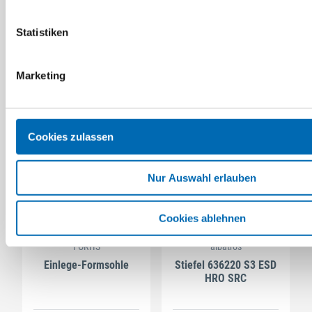
Sicherheitsschnürstiefel
Einlegesohle
Lion, S3 SRC
Evercushion Custom Fit
Statistiken
204850
5 Ausführungen
45 Ausführungen
Marketing
Cookies zulassen
Nur Auswahl erlauben
Cookies ablehnen
FORTIS
albatros
Einlege-Formsohle
Stiefel 636220 S3 ESD
HRO SRC