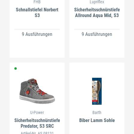
FHB
Lupriflex
Schnallstiefel Norbert
Sicherheitsschnürstiefel
S3
Allround Aqua Mid, S3
9 Ausführungen
9 Ausführungen
U-Power
Barth
Sicherheitsschnürstiefel
Biber Lamm Sohle
Predator, S3 SRC
Artikel-Nr. AS.08131