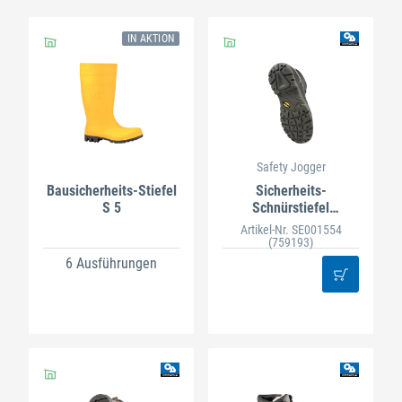
IN AKTION
Safety Jogger
Bausicherheits-Stiefel
Sicherheits-
S 5
Schnürstiefel
BESTBOY S 3 schwarz
Artikel-Nr. SE001554
(759193)
6 Ausführungen