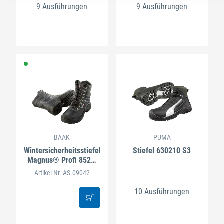
9 Ausführungen
9 Ausführungen
BAAK
PUMA
Wintersicherheitsstiefel
Stiefel 630210 S3
Magnus® Profi 8524,
S3 CI
Artikel-Nr. AS.09042
10 Ausführungen