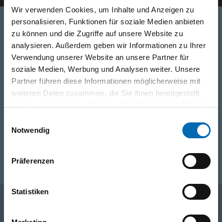
Wir verwenden Cookies, um Inhalte und Anzeigen zu
personalisieren, Funktionen für soziale Medien anbieten
zu können und die Zugriffe auf unsere Website zu
Telefon
analysieren. Außerdem geben wir Informationen zu Ihrer
Verwendung unserer Website an unsere Partner für
0316/2771-0
(Mo - Do: 07:30 - 17:00 Uhr Fr: 07:30 - 13:00 Uhr)
soziale Medien, Werbung und Analysen weiter. Unsere
Partner führen diese Informationen möglicherweise mit
WhatsApp
weiteren Daten zusammen, die Sie ihnen bereitgestellt
+43 (0)676 827 755 55
haben oder die sie im Rahmen Ihrer Nutzung der Dienste
gesammelt haben.
Einwilligungsauswahl
Notwendig
E-Mail
post@odoerfer.com
Präferenzen
Statistiken