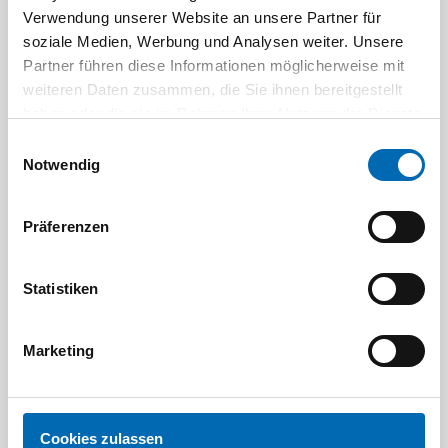
Kunden kauften auch
Verwendung unserer Website an unsere Partner für
soziale Medien, Werbung und Analysen weiter. Unsere
Partner führen diese Informationen möglicherweise mit
weiteren Daten zusammen, die Sie ihnen bereitgestellt
haben oder die sie im Rahmen Ihrer Nutzung der Dienste
gesammelt haben.
Einwilligungsauswahl
Notwendig
Präferenzen
Tanos
Systainer GEN3 M 437 lichtgrau
Statistiken
Artikel-Nr. SYS3M437
(605860)
Marketing
Cookies zulassen