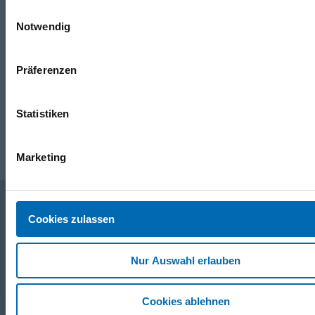
0316/2771-0
(Mo - Do: 07:30 - 17:00 Uhr Fr: 07:30 - 13:00 Uhr)
Einwilligungsauswahl
Notwendig
WhatsApp
+43 (0)676 827 755 55
Präferenzen
E-Mail
Statistiken
post@odoerfer.com
Marketing
Cookies zulassen
Unternehmen
Nur Auswahl erlauben
Service
Cookies ablehnen