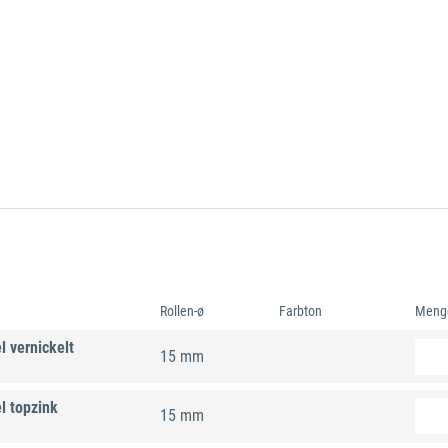
Rollen-ø
Farbton
Meng
 vernickelt
15 mm
l topzink
15 mm