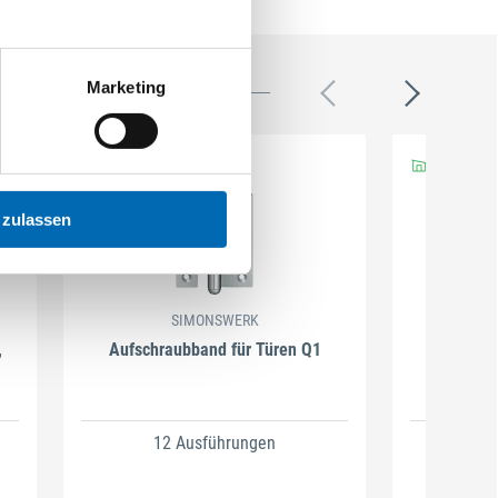
Marketing
 zulassen
SIMONSWERK
,
Aufschraubband für Türen Q1
Aufschr
12 Ausführungen
4