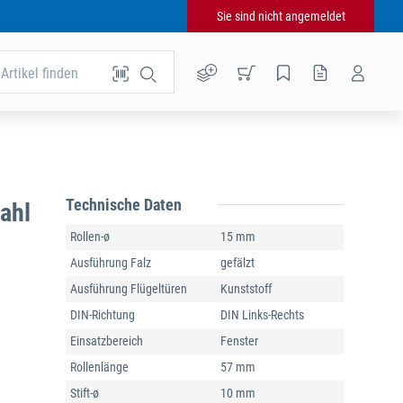
Sie sind nicht angemeldet
Artikel finden
Technische Daten
ahl
Rollen-ø
15 mm
Ausführung Falz
gefälzt
Ausführung Flügeltüren
Kunststoff
DIN-Richtung
DIN Links-Rechts
Einsatzbereich
Fenster
Rollenlänge
57 mm
Stift-ø
10 mm