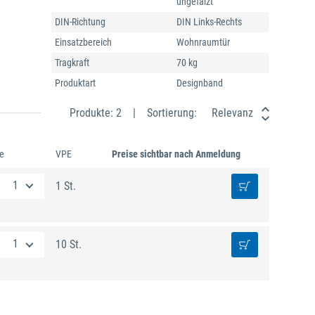
ungefälzt
DIN-Richtung
DIN Links-Rechts
Einsatzbereich
Wohnraumtür
Tragkraft
70 kg
Produktart
Designband
Produkte: 2
Sortierung:
Relevanz
e
VPE
Preise sichtbar nach Anmeldung
1 St.
10 St.