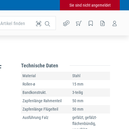
Sie sind nicht angemeldet
Artikel finden
Technische Daten
F
Material
Stahl
Rollen-ø
15 mm
Bandkonstrukt.
3-teilig
Zapfenlänge Rahmenteil
50 mm
Zapfenlänge Flügelteil
50 mm
Ausführung Falz
gefälzt, gefälzt-
flächenbündig,