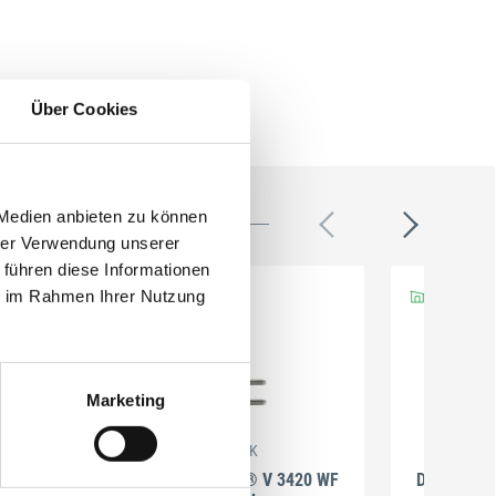
Über Cookies
 Medien anbieten zu können
hrer Verwendung unserer
 führen diese Informationen
ie im Rahmen Ihrer Nutzung
Marketing
SIMONSWERK
VN
Designband VARIANT® V 3420 WF
Designban