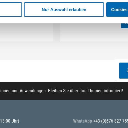
ahmen & Flügelteil
5046, Stahl
Artikel-Nr. SW.0409
(450796)
Nur Auswahl erlauben
Cookies
2 Ausführungen
tionen und Anwendungen. Bleiben Sie über Ihre Themen informiert!
 13:00 Uhr)
WhatsApp
+43 (0)676 827 75