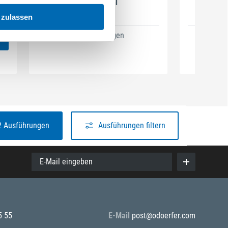
SOFT, Stahl
 zulassen
4 Ausführungen
4
2 Ausführungen
Ausführungen filtern
E-Mail eingeben
5 55
E-Mail
post@odoerfer.com