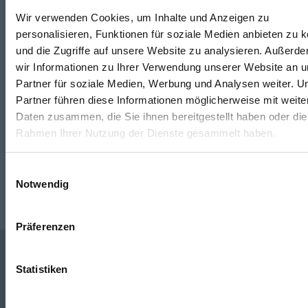
Wir verwenden Cookies, um Inhalte und Anzeigen zu
personalisieren, Funktionen für soziale Medien anbieten zu 
Telefon
und die Zugriffe auf unsere Website zu analysieren. Außerd
0316/2771-0
(Mo - Do: 07:30 - 17:00 Uhr Fr: 07:30 - 13:00 Uhr)
wir Informationen zu Ihrer Verwendung unserer Website an 
Partner für soziale Medien, Werbung und Analysen weiter. U
WhatsApp
Partner führen diese Informationen möglicherweise mit weite
Daten zusammen, die Sie ihnen bereitgestellt haben oder die
+43 (0)676 827 755 55
Rahmen Ihrer Nutzung der Dienste gesammelt haben.
E-Mail
Einwilligungsauswahl
post@odoerfer.com
Notwendig
Präferenzen
Statistiken
Unternehmen