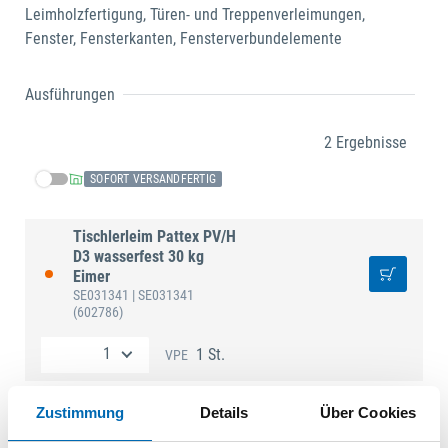
Leimholzfertigung, Türen- und Treppenverleimungen,
Fenster, Fensterkanten, Fensterverbundelemente
Ausführungen
2 Ergebnisse
SOFORT VERSANDFERTIG
Tischlerleim Pattex PV/H
D3 wasserfest 30 kg
Eimer
SE031341
| SE031341
(602786)
1 St.
VPE
Tischlerleim Pattex PV/H
Zustimmung
Details
Über Cookies
D3 wasserfest 10 kg
Eimer