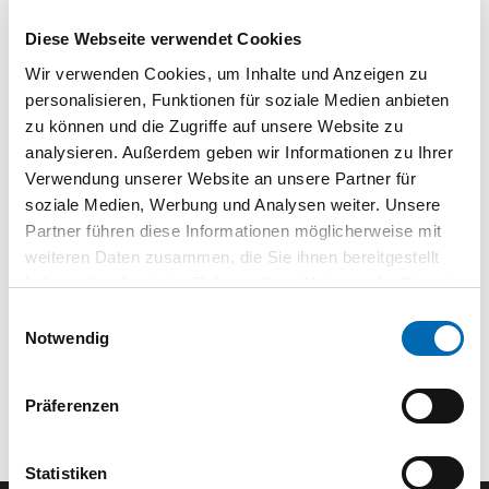
SE031340
| SE031340
(602787)
Diese Webseite verwendet Cookies
Wir verwenden Cookies, um Inhalte und Anzeigen zu
1 St.
VPE
personalisieren, Funktionen für soziale Medien anbieten
zu können und die Zugriffe auf unsere Website zu
analysieren. Außerdem geben wir Informationen zu Ihrer
Verwendung unserer Website an unsere Partner für
Technische Daten
soziale Medien, Werbung und Analysen weiter. Unsere
Partner führen diese Informationen möglicherweise mit
weiteren Daten zusammen, die Sie ihnen bereitgestellt
haben oder die sie im Rahmen Ihrer Nutzung der Dienste
gesammelt haben.
Einwilligungsauswahl
Notwendig
Präferenzen
Statistiken