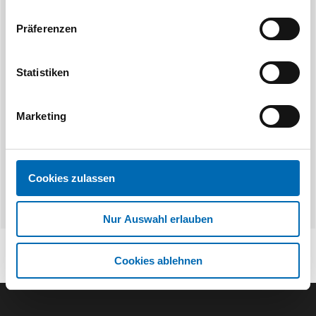
Präferenzen
ULTRAprofi
ULT
Hybrid-Montagekleber
EPDM
Statistiken
Artikel-Nr. MSP2000
(433606)
Artikel-Nr. 
Marketing
Cookies zulassen
Nur Auswahl erlauben
Cookies ablehnen