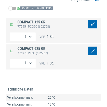
SOFORT VERSANDFERTIG
COMPACT 125 GR
77595
| PCG2C
(602758)
1 St.
VPE
COMPACT 625 GR
77597
| PT6C
(602757)
1 St.
VPE
Technische Daten
Verarb.-temp. max.
25 °C
Verarb.-temp. min.
18 °C