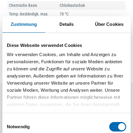
Chemische Basis
Chlorkautschuk
Temp.-beständigk. max.
70 °C
Temp.-beständigk. min.
-40 °C
Zustimmung
Details
Über Cookies
Produktart
Klebstoff
Diese Webseite verwendet Cookies
Wir verwenden Cookies, um Inhalte und Anzeigen zu
personalisieren, Funktionen für soziale Medien anbieten
zu können und die Zugriffe auf unsere Website zu
analysieren. Außerdem geben wir Informationen zu Ihrer
Verwendung unserer Website an unsere Partner für
soziale Medien, Werbung und Analysen weiter. Unsere
Ähnliche Produkte
Partner führen diese Informationen möglicherweise mit
weiteren Daten zusammen, die Sie ihnen bereitgestellt
haben oder die sie im Rahmen Ihrer Nutzung der Dienste
gesammelt haben.
Einwilligungsauswahl
Notwendig