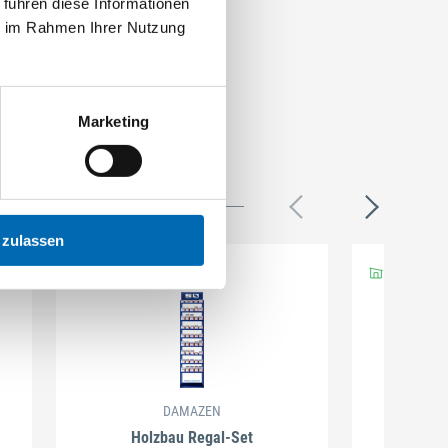
 führen diese Informationen
ie im Rahmen Ihrer Nutzung
Marketing
 zulassen
DAMAZEN
Holzbau Regal-Set
Spiralb