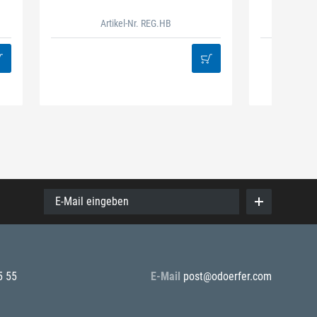
Artikel-Nr. REG.HB
38
E-Mail eingeben
5 55
E-Mail
post@odoerfer.com