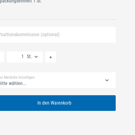
packungseinheit 1 St.
Positionskommission (optional)
Neue Liste anlegen
St.
Standard Merkliste
ur Merkliste hinzufügen
itte wählen...
In den Warenkorb