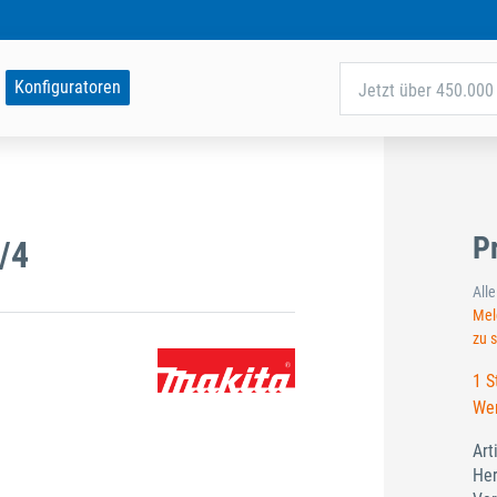
Konfiguratoren
Jetzt über 450.000 
P
/4
All
Meld
zu 
1 S
Wer
Art
Her