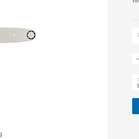
Ver
Z
B
g