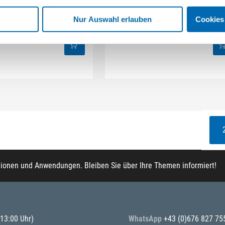
al gewellter Draht
Inox gezopfter Draht
Nur Auswahl erlauben
Cookies
l-Nr. 2608620732
(629219)
Artikel-Nr. 2608620733
(629216)
tionen und Anwendungen. Bleiben Sie über Ihre Themen informiert!
 13:00 Uhr)
WhatsApp
+43 (0)676 827 75