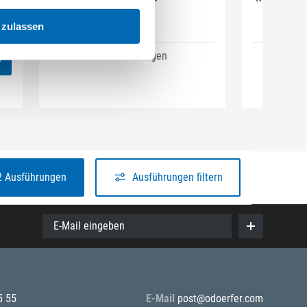
 zulassen
5 Ausführungen
2
2 Ausführungen
Ausführungen filtern
E-Mail eingeben
5 55
E-Mail
post@odoerfer.com