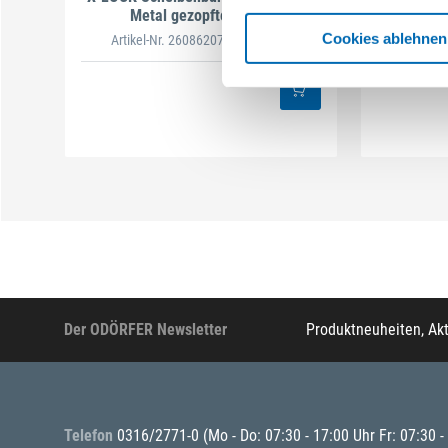
Metal gezopfter Draht
Met
Cookies ablehnen
Artikel-Nr. 2608620731
(629215)
Artike
Der ODÖRFER Newsletter
Produktneuheiten, Ak
Telefon
0316/2771-0
(Mo - Do: 07:30 - 17:00 Uhr Fr: 07:30 -