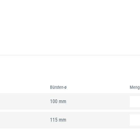
Bürsten-ø
Meng
100 mm
115 mm