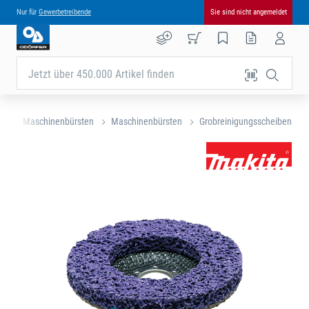
Nur für
Gewerbetreibende
Sie sind nicht angemeldet
Jetzt über 450.000 Artikel finden
ng
Maschinenbürsten
Maschinenbürsten
Grobreinigungsscheiben