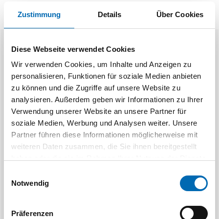
Zustimmung
Details
Über Cookies
Diese Webseite verwendet Cookies
Ähnliche Produkte
Wir verwenden Cookies, um Inhalte und Anzeigen zu
personalisieren, Funktionen für soziale Medien anbieten
zu können und die Zugriffe auf unsere Website zu
analysieren. Außerdem geben wir Informationen zu Ihrer
Verwendung unserer Website an unsere Partner für
soziale Medien, Werbung und Analysen weiter. Unsere
Partner führen diese Informationen möglicherweise mit
weiteren Daten zusammen, die Sie ihnen bereitgestellt
TYROLIT
TY
haben oder die sie im Rahmen Ihrer Nutzung der Dienste
Grobreinigungsscheiben Standard
Grobreinigungs
C36-B
C
gesammelt haben.
Einwilligungsauswahl
Notwendig
2 Ausführungen
3 Aus
Präferenzen