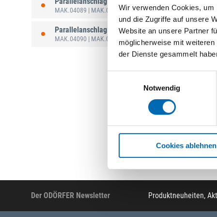
Parallelanschlag
Wir verwenden Cookies, um I
MAK.04089
| MAK.04089
und die Zugriffe auf unsere 
Parallelanschlag
Website an unsere Partner fü
MAK.04090
| MAK.04090
möglicherweise mit weiteren
der Dienste gesammelt habe
Einwilligungsauswahl
Notwendig
Cookies ablehnen
Der ODÖRFER Newsletter
Produktneuheiten, Ak