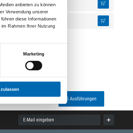
1 St.
 Medien anbieten zu können
hrer Verwendung unserer
 führen diese Informationen
1 St.
ie im Rahmen Ihrer Nutzung
Marketing
 zulassen
5 Ausführungen
E-Mail eingeben