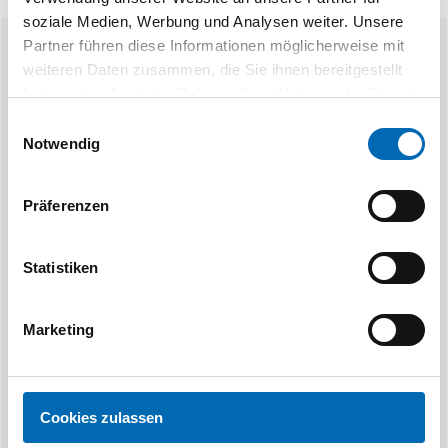
soziale Medien, Werbung und Analysen weiter. Unsere
Partner führen diese Informationen möglicherweise mit
Ähnliche Produkte
weiteren Daten zusammen, die Sie ihnen bereitgestellt
haben oder die sie im Rahmen Ihrer Nutzung der Dienste
gesammelt haben.
Einwilligungsauswahl
Notwendig
Präferenzen
Festool
F
Statistiken
Parallelanschlag PA-TS 55
Parallelans
Marketing
Artikel-Nr. 491469
Artikel-Nr. F
Cookies zulassen