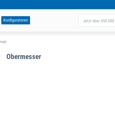
Konfiguratoren
Jetzt über 450.000 
zeuge
Obermesser