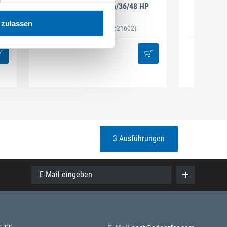
Hauptfilter HF-CT 26/36/48 HP
Hau
 zulassen
Artikel-Nr. 203759
(621602)
Artike
3 Ausführungen
E-Mail eingeben