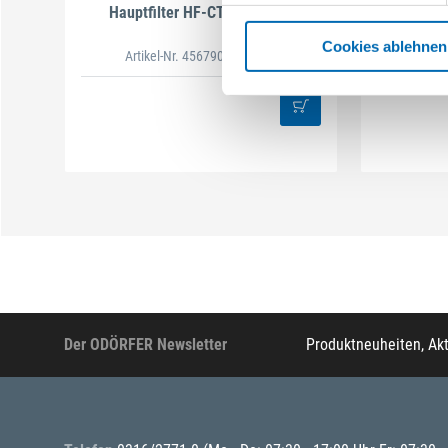
Hauptfilter HF-CT-MINI/MIDI
Hauptfi
Cookies ablehnen
Artikel-Nr. 456790
(621470)
Arti
Der ODÖRFER Newsletter
Produktneuheiten, Ak