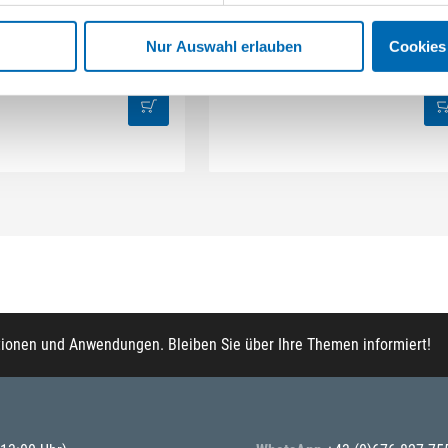
lter HF-CT MINI/MIDI-2
Hauptfilter HF-CT 26/36/48
Nur Auswahl erlauben
Cookies
kel-Nr. 204200
(621481)
Artikel-Nr. 496170
(629412)
tionen und Anwendungen. Bleiben Sie über Ihre Themen informiert!