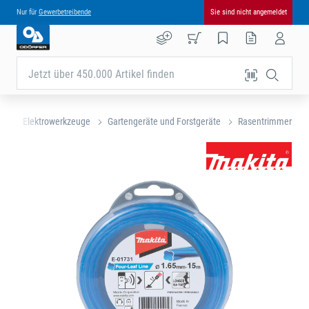
Nur für
Gewerbetreibende
Sie sind nicht angemeldet
Jetzt über 450.000 Artikel finden
te
Elektrowerkzeuge
Gartengeräte und Forstgeräte
Rasentrimmer