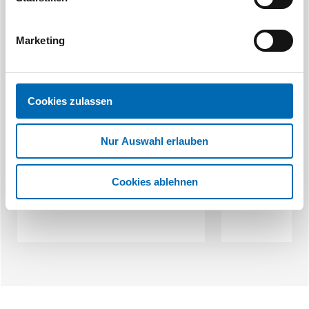
Marketing
Cookies zulassen
Makita
M
2-Fadenkopf Tap&Go
1-Faden
Nur Auswahl erlauben
Cookies ablehnen
18 Ausführungen
2 Aus