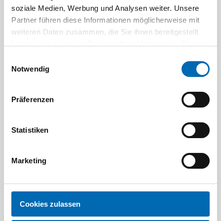
soziale Medien, Werbung und Analysen weiter. Unsere
Partner führen diese Informationen möglicherweise mit
weiteren Daten zusammen, die Sie ihnen bereitgestellt
haben oder die sie im Rahmen Ihrer Nutzung der Dienste
gesammelt haben.
Einwilligungsauswahl
Notwendig
Festool
STAH
Präferenzen
SELFCLEAN Filtersack SC FIS-CT
Bit-Box
Statistiken
Artikel-Nr.
8 Ausführungen
Marketing
Cookies zulassen