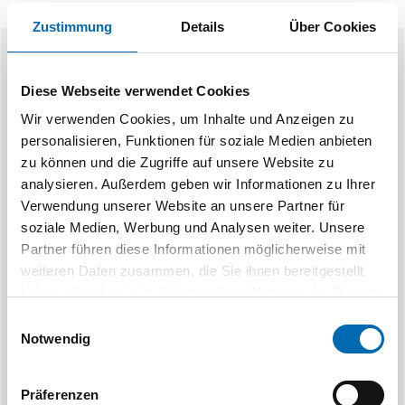
Zustimmung
Details
Über Cookies
Ähnliche Produkte
Diese Webseite verwendet Cookies
Wir verwenden Cookies, um Inhalte und Anzeigen zu
personalisieren, Funktionen für soziale Medien anbieten
zu können und die Zugriffe auf unsere Website zu
analysieren. Außerdem geben wir Informationen zu Ihrer
Verwendung unserer Website an unsere Partner für
soziale Medien, Werbung und Analysen weiter. Unsere
STAHLHÄRTER
STAH
Partner führen diese Informationen möglicherweise mit
Kegelsenker DIN 335 HSS C 90°
Kegelsenker-Bit 
weiteren Daten zusammen, die Sie ihnen bereitgestellt
DIN 3
haben oder die sie im Rahmen Ihrer Nutzung der Dienste
gesammelt haben.
Einwilligungsauswahl
Notwendig
14 Ausführungen
6 Aus
Präferenzen