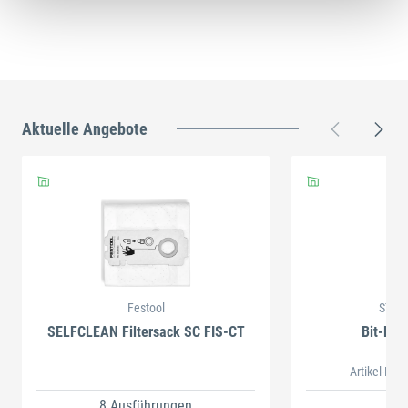
Aktuelle Angebote
Festool
STAH
SELFCLEAN Filtersack SC FIS-CT
Bit-Box
Artikel-Nr.
8 Ausführungen