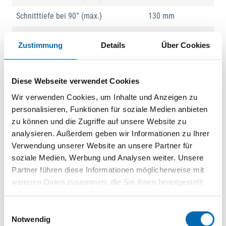
Schnitttiefe bei 90° (max.)
130 mm
Sägeblatt-Ø
355 mm
Zustimmung
Details
Über Cookies
Sägeblattbohrungs-Ø
30 mm
Produktart
Handkreissäge
Diese Webseite verwendet Cookies
Wir verwenden Cookies, um Inhalte und Anzeigen zu
personalisieren, Funktionen für soziale Medien anbieten
Produktbeschreibung
zu können und die Zugriffe auf unsere Website zu
Große Handkreissäge für härteste Beanspruchung
analysieren. Außerdem geben wir Informationen zu Ihrer
Große Handkreissäge mit einem 2.200 W Motor und einer
Verwendung unserer Website an unsere Partner für
Drehzahl von 2.700 U/min. Mit einem Sägeblattdurchmesser
soziale Medien, Werbung und Analysen weiter. Unsere
von 355 mm erreicht die Maschine eine Schnitttiefe von max.
Partner führen diese Informationen möglicherweise mit
130 mm. Sanftanlauf-Funktion für zusätzliche Sicherheit. Der
weiteren Daten zusammen, die Sie ihnen bereitgestellt
kugelgelagerte Motor der Maschine gewährleistet eine lange
haben oder die sie im Rahmen Ihrer Nutzung der Dienste
Lebensdauer.
gesammelt haben.
Einwilligungsauswahl
Notwendig