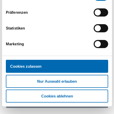
Dokumente
Präferenzen
Betriebsanleitung
PDF
Statistiken
Marketing
Ersatzteilliste
PDF
Cookies zulassen
Nur Auswahl erlauben
EU-Konformitätserklärung
PDF
Cookies ablehnen