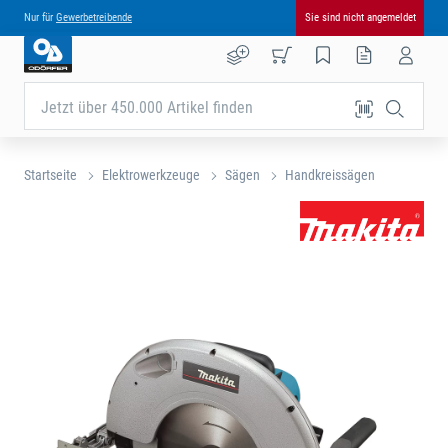
Nur für
Gewerbetreibende
Sie sind nicht angemeldet
Jetzt über 450.000 Artikel finden
Startseite
Elektrowerkzeuge
Sägen
Handkreissägen