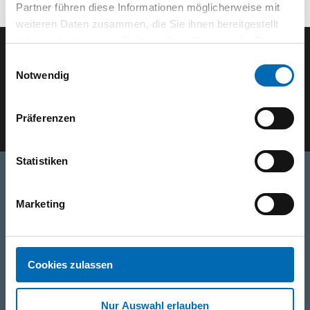
Partner führen diese Informationen möglicherweise mit
weiteren Daten zusammen, die Sie ihnen bereitgestellt
haben oder die sie im Rahmen Ihrer Nutzung der Dienste
gesammelt haben.
Einwilligungsauswahl
Der ODÖRFER Newsletter
Notwendig
E-Mail eingeben
Präferenzen
Statistiken
Telefon
Marketing
0316/2771-0
(Mo - Do: 07:30 - 17:00 Uhr Fr: 07:30 - 13:00 Uhr)
WhatsApp
Cookies zulassen
+43 (0)676 827 755 55
Nur Auswahl erlauben