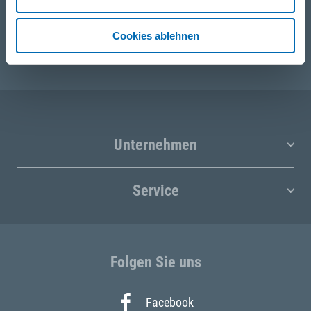
E-Mail
Cookies ablehnen
post@odoerfer.com
Unternehmen
Service
Folgen Sie uns
Facebook