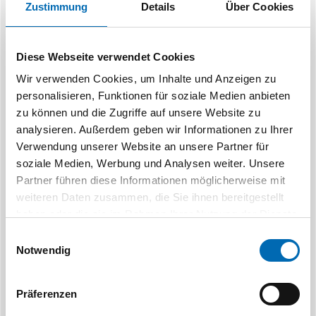
Zustimmung
Details
Über Cookies
Ähnliche Produkte
Diese Webseite verwendet Cookies
Wir verwenden Cookies, um Inhalte und Anzeigen zu
personalisieren, Funktionen für soziale Medien anbieten
zu können und die Zugriffe auf unsere Website zu
analysieren. Außerdem geben wir Informationen zu Ihrer
Verwendung unserer Website an unsere Partner für
soziale Medien, Werbung und Analysen weiter. Unsere
DeWalt
M
Partner führen diese Informationen möglicherweise mit
Führungshülse fest für DW625E
Führu
weiteren Daten zusammen, die Sie ihnen bereitgestellt
Artikel-Nr. DW.00308
haben oder die sie im Rahmen Ihrer Nutzung der Dienste
gesammelt haben.
Einwilligungsauswahl
2 Aus
Notwendig
Präferenzen