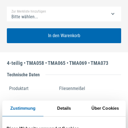
Zur Merkliste hinzufügen
Bitte wählen...
In den Warenkorb
4-teilig • TMA058 • TMA065 • TMA069 • TMA073
Technische Daten
Produktart
Fliesenmeißel
Zustimmung
Details
Über Cookies
Produktbeschreibung
4-teiliges Multifunktionswerkzeug-Set bestehend aus
TMA058, TMA065, TMA069, TMA073 geeignet für