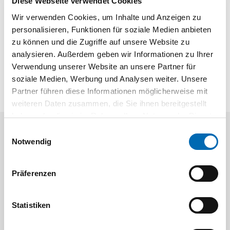
Diese Webseite verwendet Cookies
verschiedene Fliesen-Anwendungen. Mit Starlock-Aufnahme
Wir verwenden Cookies, um Inhalte und Anzeigen zu
für eine maximale Kraftübertragung und einen schnellen
personalisieren, Funktionen für soziale Medien anbieten
Blattwechsel.
zu können und die Zugriffe auf unsere Website zu
VPE; 4
analysieren. Außerdem geben wir Informationen zu Ihrer
Verwendung unserer Website an unsere Partner für
soziale Medien, Werbung und Analysen weiter. Unsere
Partner führen diese Informationen möglicherweise mit
weiteren Daten zusammen, die Sie ihnen bereitgestellt
haben oder die sie im Rahmen Ihrer Nutzung der Dienste
gesammelt haben.
Einwilligungsauswahl
Aktuelle Angebote
Notwendig
Präferenzen
Statistiken