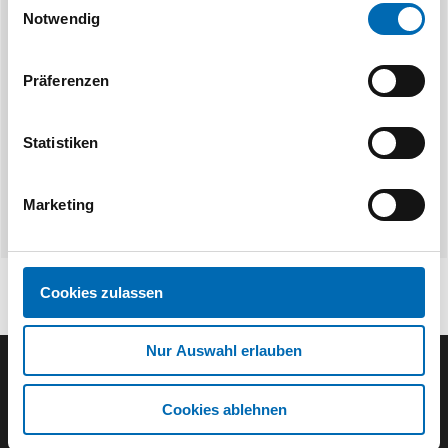
Festool
F
Notwendig
SELFCLEAN Filtersack SC FIS-CT
Longlife-Filters
Präferenzen
8 Ausführungen
8 Aus
Statistiken
Marketing
Cookies zulassen
Nur Auswahl erlauben
Der ODÖRFER Newsletter
Cookies ablehnen