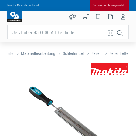
Nur für
Gewerbetreibende
Sie sind nicht angemeldet
Jetzt über 450.000 Artikel finden
tartseite
Materialbearbeitung
Schleifmittel
Feilen
Feilenhefte