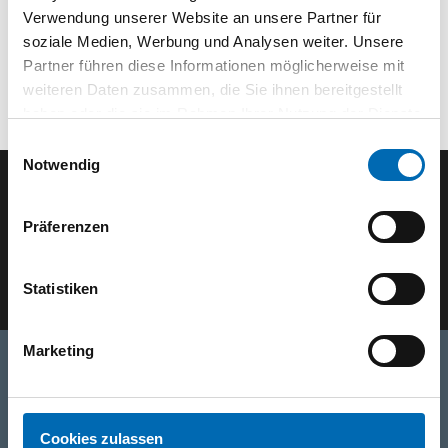
Verwendung unserer Website an unsere Partner für
soziale Medien, Werbung und Analysen weiter. Unsere
Partner führen diese Informationen möglicherweise mit
weiteren Daten zusammen, die Sie ihnen bereitgestellt
haben oder die sie im Rahmen Ihrer Nutzung der Dienste
gesammelt haben.
Einwilligungsauswahl
Notwendig
Der ODÖRFER Newsletter
Präferenzen
E-Mail eingeben
Statistiken
Marketing
Telefon
0316/2771-0
(Mo - Do: 07:30 - 17:00 Uhr Fr: 07:30 - 13:00 Uhr)
Cookies zulassen