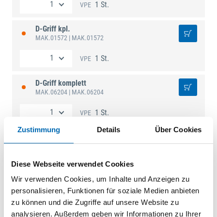
1 St.
VPE
D-Griff kpl.
MAK.01572
| MAK.01572
1 St.
VPE
D-Griff komplett
MAK.06204
| MAK.06204
1 St.
VPE
Zustimmung
Details
Über Cookies
Diese Webseite verwendet Cookies
Technische Daten
Wir verwenden Cookies, um Inhalte und Anzeigen zu
personalisieren, Funktionen für soziale Medien anbieten
zu können und die Zugriffe auf unsere Website zu
analysieren. Außerdem geben wir Informationen zu Ihrer