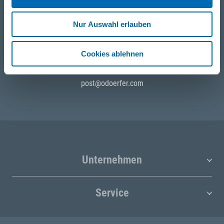
WhatsApp
Nur Auswahl erlauben
+43 (0)676 827 755 55
Cookies ablehnen
E-Mail
post@odoerfer.com
Unternehmen
Service