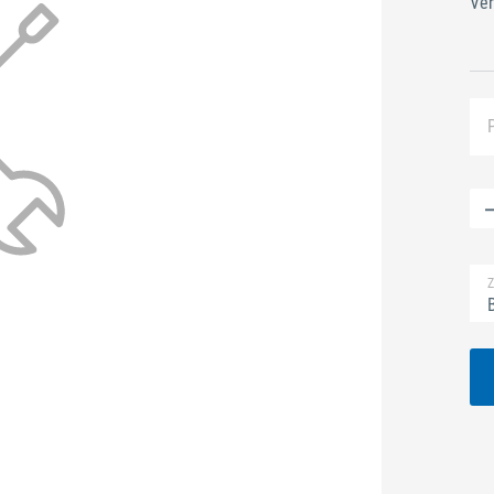
Ver
Z
B