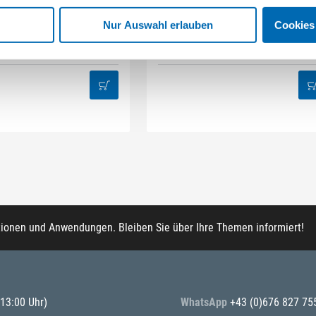
STAHLHÄRTER
DAMAZEN
it-Box 32-tlg Mix
Innenausbau Regal-Set
Nur Auswahl erlauben
Cookies
kel-Nr. BB.32
(603224)
Artikel-Nr. REG.IA
tionen und Anwendungen. Bleiben Sie über Ihre Themen informiert!
 13:00 Uhr)
WhatsApp
+43 (0)676 827 75