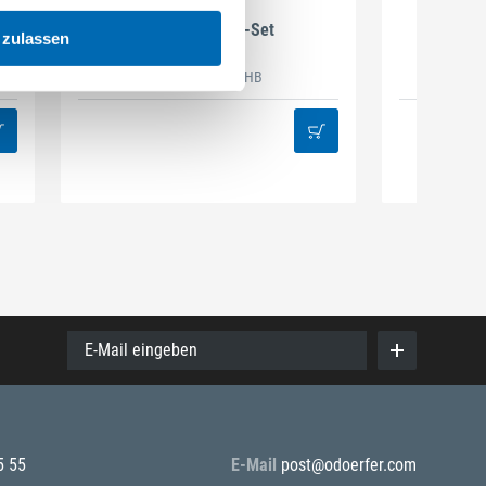
DAMAZEN
Holzbau Regal-Set
Spiralb
 zulassen
Artikel-Nr. REG.HB
38
E-Mail eingeben
5 55
E-Mail
post@odoerfer.com