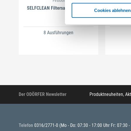
Festool
SELFCLEAN Filtersack SC FIS-CT
B
Cookies ablehnen
Arti
8 Ausführungen
Der ODÖRFER Newsletter
Produktneuheiten, Ak
Telefon
0316/2771-0
(Mo - Do: 07:30 - 17:00 Uhr Fr: 07:30 -