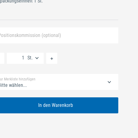
packungseinheit 1 St.
Positionskommission (optional)
Neue Liste anlegen
St.
Standard Merkliste
ur Merkliste hinzufügen
itte wählen...
In den Warenkorb