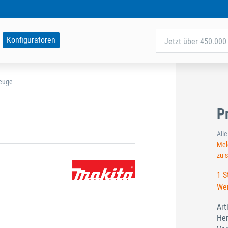
Konfiguratoren
Jetzt über 450.000 
zeuge
P
All
Meld
zu 
1 S
Wer
Art
Her