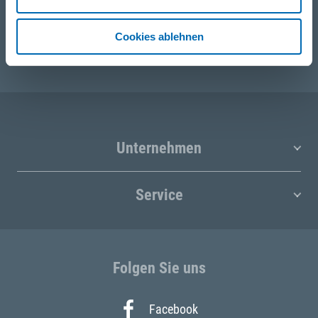
E-Mail
Cookies ablehnen
post@odoerfer.com
Unternehmen
Service
Folgen Sie uns
Facebook