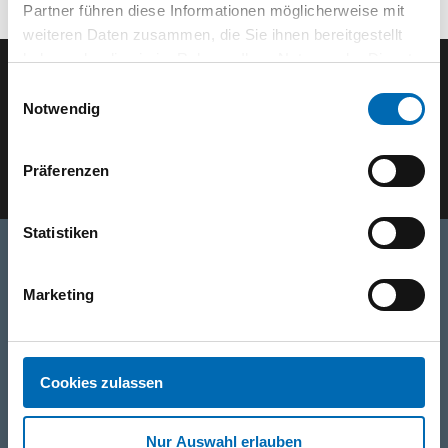
Partner führen diese Informationen möglicherweise mit
weiteren Daten zusammen, die Sie ihnen bereitgestellt
haben oder die sie im Rahmen Ihrer Nutzung der Dienste
gesammelt haben.
Einwilligungsauswahl
Der ODÖRFER Newsletter
Notwendig
E-Mail eingeben
Präferenzen
Statistiken
Telefon
Marketing
0316/2771-0
(Mo - Do: 07:30 - 17:00 Uhr Fr: 07:30 - 13:00 Uhr)
WhatsApp
Cookies zulassen
+43 (0)676 827 755 55
Nur Auswahl erlauben