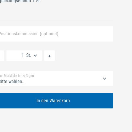
packungseinheit 1 St.
Positionskommission (optional)
Neue Liste anlegen
St.
Standard Merkliste
ur Merkliste hinzufügen
itte wählen...
In den Warenkorb