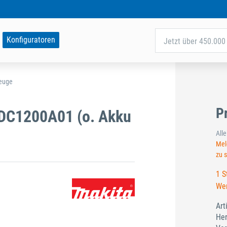
Konfiguratoren
Jetzt über 450.000 
zeuge
P
PDC1200A01 (o. Akku
All
Meld
zu 
1 S
Wer
Art
Her