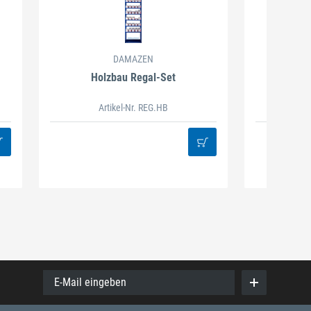
DAMAZEN
Holzbau Regal-Set
Spiralb
Artikel-Nr. REG.HB
38
E-Mail eingeben