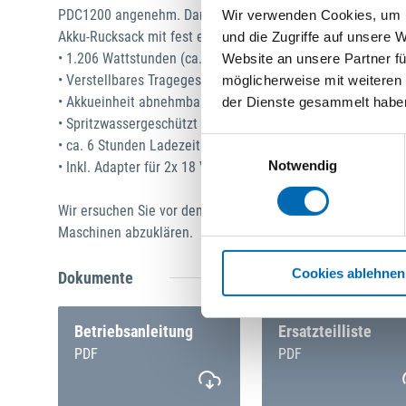
PDC1200 angenehm. Damit eignet er sich ideal für längere 
Wir verwenden Cookies, um I
Akku-Rucksack mit fest eingebautem Akku für extrem lange
und die Zugriffe auf unsere 
• 1.206 Wattstunden (ca. 6-fache Kapazität von 2 Stk. BL1
Website an unsere Partner fü
• Verstellbares Tragegestell mit gepolsterten Gurten inkl. 
möglicherweise mit weiteren
• Akkueinheit abnehmbar, auch stationärer Betrieb möglich
der Dienste gesammelt habe
• Spritzwassergeschützt IPX4
Einwilligungsauswahl
• ca. 6 Stunden Ladezeit mit dem Ladegerät DC4001
Notwendig
• Inkl. Adapter für 2x 18 V Maschinen
Wir ersuchen Sie vor dem Kauf die Kompatibilität von Akk
Maschinen abzuklären.
Cookies ablehnen
Dokumente
Betriebsanleitung
Ersatzteilliste
PDF
PDF