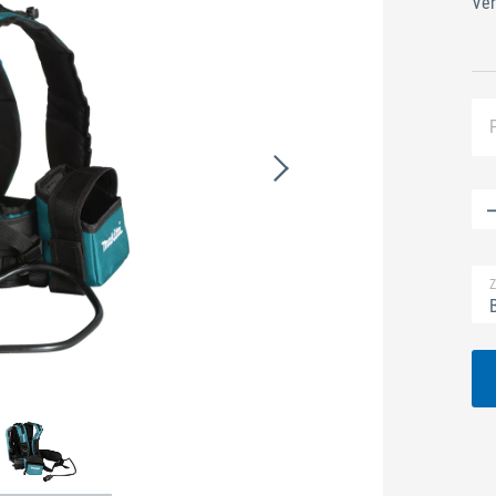
Ver
Z
B