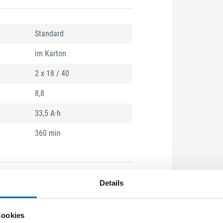
Standard
im Karton
2 x 18 / 40
8,8
33,5 A·h
360 min
Details
e Akku ist immer einsatzbereit.
use um den Lithium-Ionen-Akku ist
 Reflektorstreifen sorgen für mehr
Cookies
 Beckengurt verteilt das Gewicht des