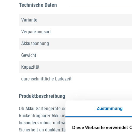
Technische Daten
Variante
Verpackungsart
Akkuspannung
Gewicht
Kapazität
durchschnittliche Ladezeit
Produktbeschreibung
Zustimmung
Ob Akku-Gartengeräte oder Power Tools - Der rückentragbar
Rückentragbarer Akku mit 1.206 Wh bzw. 33,5 Ah. Das Gehä
besonders robust und weist eine IPX4-Schutzklasse auf, die
Diese Webseite verwendet 
Sicherheit an dunklen Tagen. Der gepolsterte Schulter- und