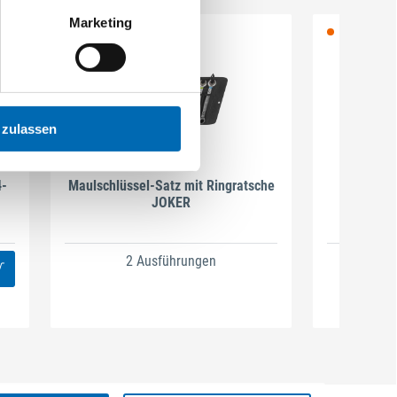
Marketing
 zulassen
Wera
4-
Maulschlüssel-Satz mit Ringratsche
Ratschenr
JOKER
A
2 Ausführungen