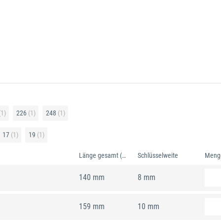
1)
226
(1)
248
(1)
17
(1)
19
(1)
Länge gesamt (metrisch)
Schlüsselweite
Meng
140 mm
8 mm
159 mm
10 mm