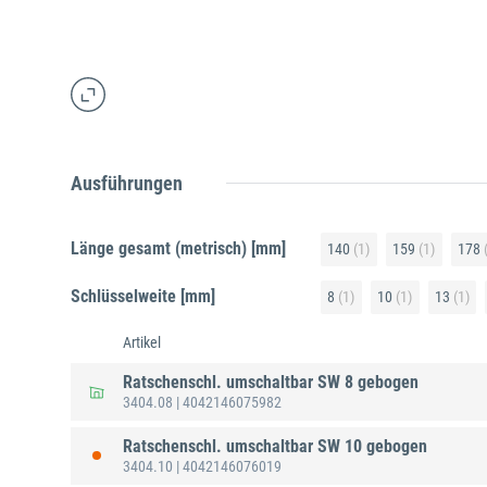
Ausführungen
Länge gesamt (metrisch) [mm]
140
(1)
159
(1)
178
(
Schlüsselweite [mm]
8
(1)
10
(1)
13
(1)
Artikel
Ratschenschl. umschaltbar SW 8 gebogen
3404.08
| 4042146075982
Ratschenschl. umschaltbar SW 10 gebogen
3404.10
| 4042146076019