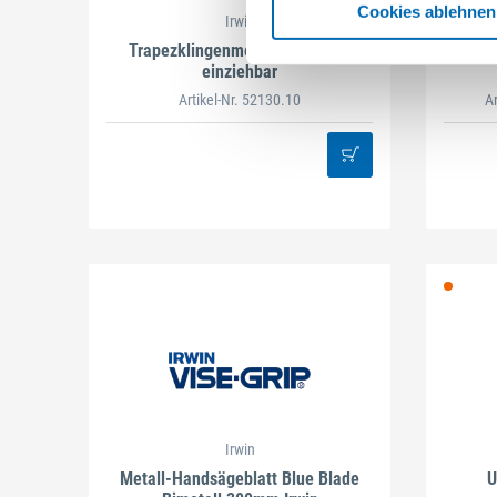
Cookies ablehnen
Irwin
Trapezklingenmesser Protouch
Uni
einziehbar
Artikel-Nr. 52130.10
A
Irwin
Metall-Handsägeblatt Blue Blade
U