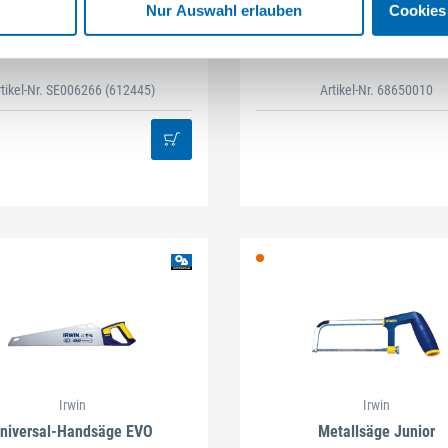
Nur Auswahl erlauben
Cookies
Irwin
Irwin
versalbohrer Cordless Set
Metallsäge Mini
rtikel-Nr. SE006266
(612445)
Artikel-Nr. 68650010
Irwin
Irwin
niversal-Handsäge EVO
Metallsäge Junior