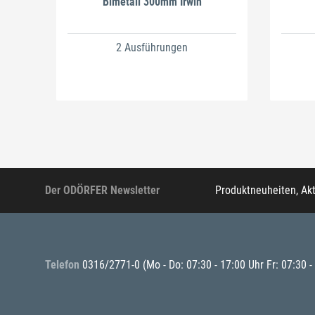
Bimetall 300mm Irwin
2 Ausführungen
Der ODÖRFER Newsletter
Produktneuheiten, Ak
Telefon
0316/2771-0
(Mo - Do: 07:30 - 17:00 Uhr Fr: 07:30 -