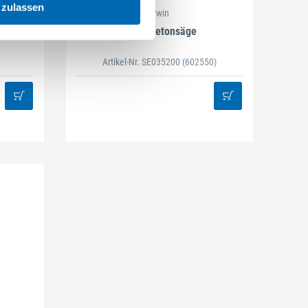
 zulassen
Irwin
Leichtbetonsäge
Artikel-Nr. SE035200
(602550)