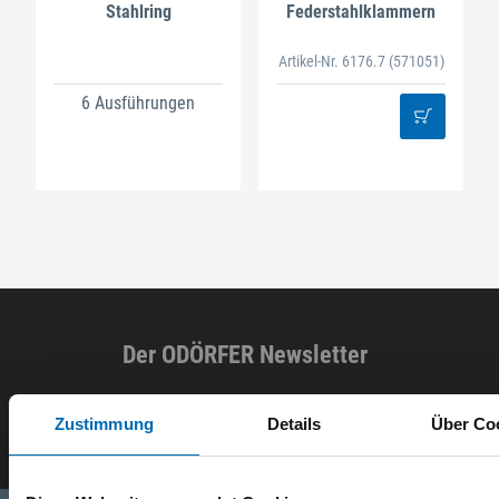
Stahlring
Federstahlklammern
Artikel-Nr. 6176.7
(571051)
6 Ausführungen
Der ODÖRFER Newsletter
E-Mail eingeben
Zustimmung
Details
Über Co