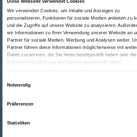
Diese Webseite verwendet Cookies
Wir verwenden Cookies, um Inhalte und Anzeigen zu
personalisieren, Funktionen für soziale Medien anbieten zu 
Telefon
und die Zugriffe auf unsere Website zu analysieren. Außerd
0316/2771-0
(Mo - Do: 07:30 - 17:00 Uhr Fr: 07:30 - 13:00 Uhr)
wir Informationen zu Ihrer Verwendung unserer Website an 
Partner für soziale Medien, Werbung und Analysen weiter. U
WhatsApp
Partner führen diese Informationen möglicherweise mit weite
Daten zusammen, die Sie ihnen bereitgestellt haben oder die
+43 (0)676 827 755 55
Rahmen Ihrer Nutzung der Dienste gesammelt haben.
E-Mail
Einwilligungsauswahl
post@odoerfer.com
Notwendig
Präferenzen
Statistiken
Unternehmen