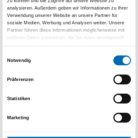
zu können und die Zugriffe auf unsere Website zu
DIN-Richtung
DIN Links-Rechts
analysieren. Außerdem geben wir Informationen zu Ihrer
Durchmesser Stütze
27 mm
Verwendung unserer Website an unsere Partner für
Einsatzbereich
Haustür
soziale Medien, Werbung und Analysen weiter. Unsere
Partner führen diese Informationen möglicherweise mit
Farbton
edelstahl matt
weiteren Daten zusammen, die Sie ihnen bereitgestellt
Griffdicke
35 mm
haben oder die sie im Rahmen Ihrer Nutzung der Dienste
Griffhöhe
95 mm
gesammelt haben.
Einwilligungsauswahl
Modellnum.
E5061
Notwendig
Stütze
gerade
Türflügelanz.
einflügelig, zweiflügelig
Präferenzen
Türwerkstoff
Aluminium, Holz, Kunststoff
Produktart
Stoßgriff
Statistiken
Marketing