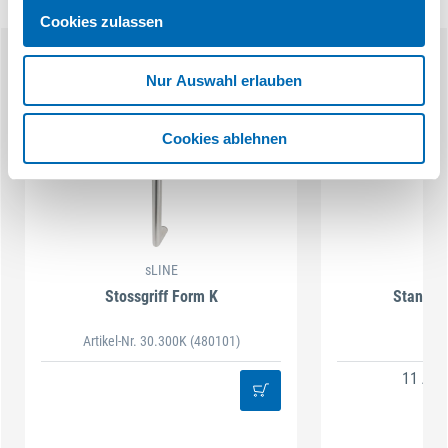
Cookies zulassen
Ähnliche Produkte
Nur Auswahl erlauben
Cookies ablehnen
sLINE
s
Stossgriff Form K
Stangen
Artikel-Nr. 30.300K
(480101)
11 Aus