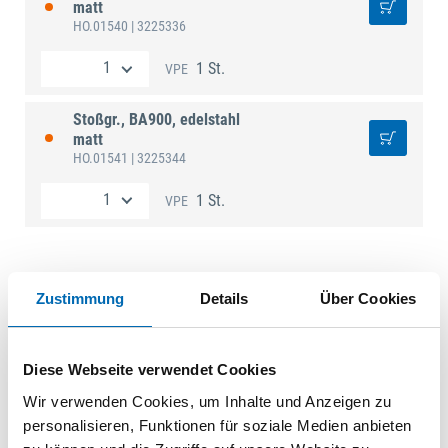
matt
HO.01540
| 3225336
1 St.
VPE
Stoßgr., BA900, edelstahl
matt
HO.01541
| 3225344
1 St.
VPE
Zustimmung
Details
Über Cookies
Technische Daten
Form
rund
Diese Webseite verwendet Cookies
Material
Edelstahl
Wir verwenden Cookies, um Inhalte und Anzeigen zu
Befestigungsart
verdeckt verschraubt
personalisieren, Funktionen für soziale Medien anbieten
Ausf.
gerade