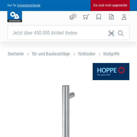
Nur für
Gewerbetreibende
Sie sind nicht angemeldet
Jetzt über 450.000 Artikel finden
Startseite
Tür- und Baubeschläge
Türdrücker
Stoßgriffe