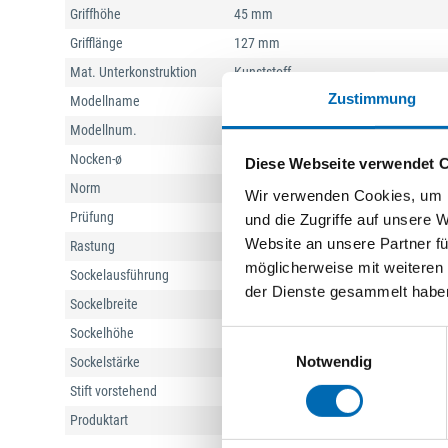
Griffhöhe
45 mm
Grifflänge
127 mm
Mat. Unterkonstruktion
Kunststoff
Zustimmung
Modellname
London
Modellnum.
013/U34
Nocken-ø
10 mm
Diese Webseite verwendet 
Norm
DIN EN 13126-3
Wir verwenden Cookies, um I
Prüfung
RAL-GZ 607/9
und die Zugriffe auf unsere 
Website an unsere Partner fü
Rastung
90°
möglicherweise mit weiteren
Sockelausführung
mit eckiger Rosette
der Dienste gesammelt habe
Sockelbreite
29 mm
Sockelhöhe
66 mm
Einwilligungsauswahl
Notwendig
Sockelstärke
11 mm
Stift vorstehend
35 mm
Produktart
Fenstergriff