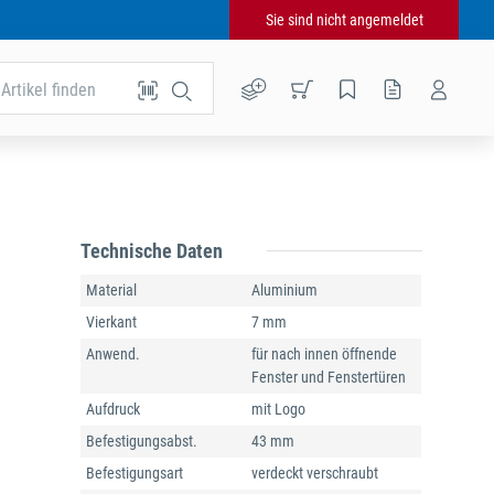
Sie sind nicht angemeldet
Artikel finden
Technische Daten
Material
Aluminium
Vierkant
7 mm
Anwend.
für nach innen öffnende
Fenster und Fenstertüren
Aufdruck
mit Logo
Befestigungsabst.
43 mm
Befestigungsart
verdeckt verschraubt