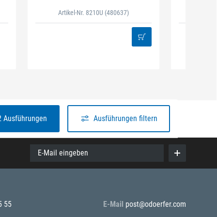
Artikel-Nr. 8210U
(480637)
Artik
2 Ausführungen
Ausführungen filtern
E-Mail eingeben
5 55
E-Mail
post@odoerfer.com