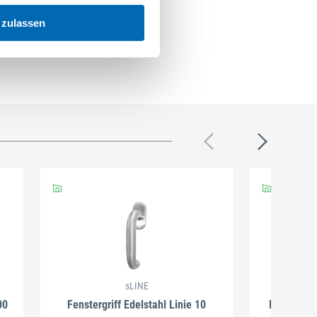
 zulassen
sLINE
00
Fenstergriff Edelstahl Linie 10
Kreuz-Fens