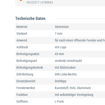
HO.02517
| 6788863
Technische Daten
Material
Aluminium
Vierkant
7 mm
Anwend.
für nach innen öffnende Fenster und F
Aufdruck
mit Logo
Befestigungsabst.
43 mm
Befestigungsart
verdeckt verschraubt
Befestigungstechnik
mit Stütznocken
DIN-Richtung
DIN Links-Rechts
Einsatzbereich
Drehkipp
Fensterwerkst.
Kunststoff, Holz, Aluminium
Funktion
mit selbsttätiger Verriegelung
Griffform
L-Form