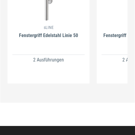
sLINE
s
Fenstergriff Edelstahl Linie 50
Fenstergriff Ede
Li
2 Ausführungen
2 Aus