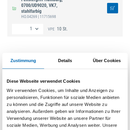
0700/UD9020, VK7,
stahlfarbig
HO.04269
| 11715698
10 St.
VPE
Technische Daten
Zustimmung
Details
Über Cookies
Material
Aluminium
Vierkant
7 mm
Diese Webseite verwendet Cookies
Anwend.
für nach innen öffnende Fenster und
Wir verwenden Cookies, um Inhalte und Anzeigen zu
Fenstertüren
personalisieren, Funktionen für soziale Medien anbieten
Aufdruck
mit Logo
zu können und die Zugriffe auf unsere Website zu
Befestigungsabst.
43 mm
analysieren. Außerdem geben wir Informationen zu Ihrer
Verwendung unserer Website an unsere Partner für
Befestigungsart
verdeckt verschraubt
soziale Medien, Werbung und Analysen weiter. Unsere
Befestigungstechnik
mit Stütznocken