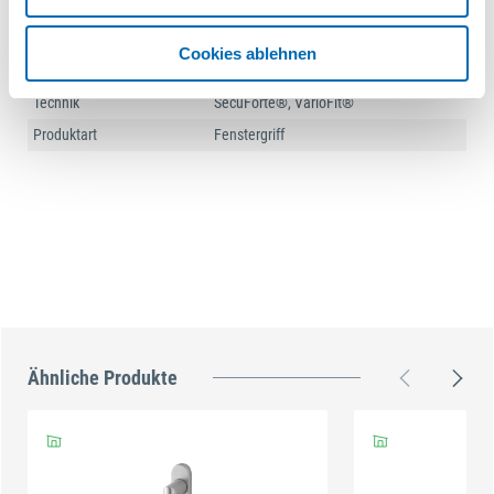
Sockelbreite
31 mm
Sockelhöhe
69 mm
Cookies ablehnen
Sockelstärke
17 mm
Technik
SecuForte®, VarioFit®
Produktart
Fenstergriff
Ähnliche Produkte