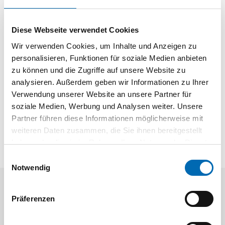
Modellname
ArciFit
Produktart
Montagehilfe
Diese Webseite verwendet Cookies
Wir verwenden Cookies, um Inhalte und Anzeigen zu
personalisieren, Funktionen für soziale Medien anbieten
Produktbeschreibung
zu können und die Zugriffe auf unsere Website zu
Zum Stapeln von Schubkästen und Frontauszügen
analysieren. Außerdem geben wir Informationen zu Ihrer
Kunststoff
Verwendung unserer Website an unsere Partner für
Länge 500 mm
soziale Medien, Werbung und Analysen weiter. Unsere
Individuell kürzbar
Partner führen diese Informationen möglicherweise mit
weiteren Daten zusammen, die Sie ihnen bereitgestellt
haben oder die sie im Rahmen Ihrer Nutzung der Dienste
gesammelt haben.
Einwilligungsauswahl
Notwendig
Aktuelle Angebote
Präferenzen