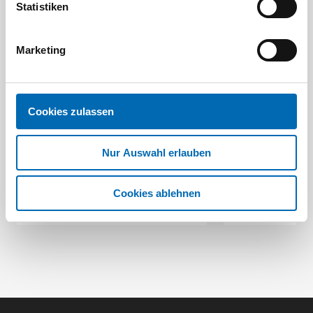
Statistiken
Marketing
Festool
STAH
Cookies zulassen
SELFCLEAN Filtersack SC FIS-CT
Bit-Box
Artikel-Nr.
Nur Auswahl erlauben
8 Ausführungen
Cookies ablehnen