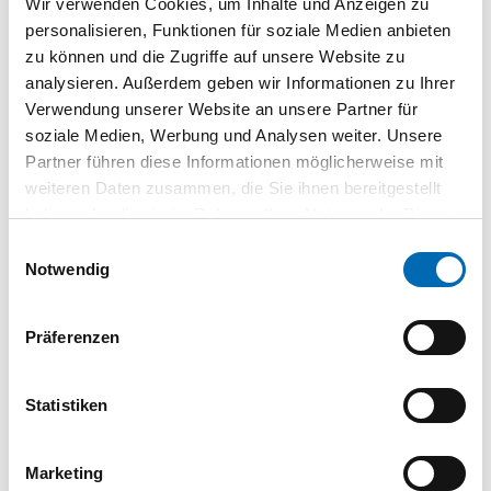
Wir verwenden Cookies, um Inhalte und Anzeigen zu
3000mm 12 Volt DC
H.LE0932
| 5603813
personalisieren, Funktionen für soziale Medien anbieten
zu können und die Zugriffe auf unsere Website zu
1 St.
VPE
analysieren. Außerdem geben wir Informationen zu Ihrer
Verwendung unserer Website an unsere Partner für
MB-LED-Anbauleuchte
soziale Medien, Werbung und Analysen weiter. Unsere
Versa Linear 600
Partner führen diese Informationen möglicherweise mit
steckb.Stripe ww
weiteren Daten zusammen, die Sie ihnen bereitgestellt
5000mm 12 Volt DC
haben oder die sie im Rahmen Ihrer Nutzung der Dienste
H.LE0933
| 5603814
gesammelt haben.
Einwilligungsauswahl
1 St.
VPE
Notwendig
1
2
Präferenzen
Statistiken
Technische Daten
Anschluss an
LED-Vorschaltgerät
Marketing
Ausstrahlungswinkel
120 °