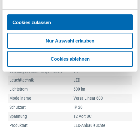
Beleuchtungsart
Akzentbeleuchtung
Breite
7,5 mm
Cookies zulassen
Einsatzbereich
Möbel
Energieeffizienz
100 lm/W
Nur Auswahl erlauben
Höhe
3 mm
Kennzeichen
CE
Cookies ablehnen
Lebensdauer
60.000 h
Leistungsaufnahme (je Meter)
6 W
Leuchttechnik
LED
Lichtstrom
600 lm
Modellname
Versa Linear 600
Schutzart
IP 20
Spannung
12 Volt DC
Produktart
LED-Anbauleuchte