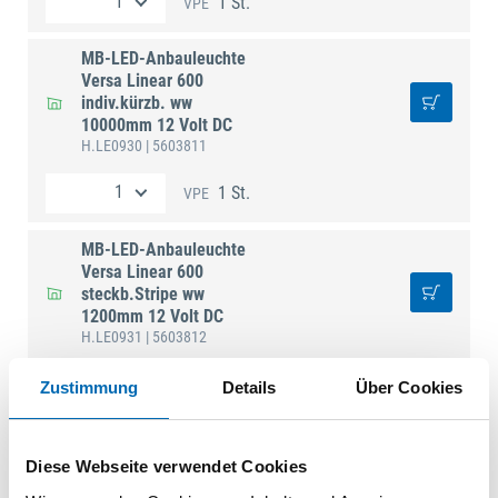
1 St.
VPE
MB-LED-Anbauleuchte
Versa Linear 600
indiv.kürzb. ww
10000mm 12 Volt DC
H.LE0930
| 5603811
1 St.
VPE
MB-LED-Anbauleuchte
Versa Linear 600
steckb.Stripe ww
1200mm 12 Volt DC
H.LE0931
| 5603812
1 St.
VPE
Zustimmung
Details
Über Cookies
MB-LED-Anbauleuchte
Versa Linear 600
Diese Webseite verwendet Cookies
steckb.Stripe ww