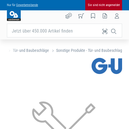
Nur für
Gewerbetreibende
Sie sind nicht angemeldet
Jetzt über 450.000 Artikel finden
eite
Tür- und Baubeschläge
Sonstige Produkte - Tür- und Baubeschlag