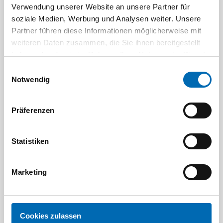
Verwendung unserer Website an unsere Partner für
soziale Medien, Werbung und Analysen weiter. Unsere
Aktuelle Angebote
Partner führen diese Informationen möglicherweise mit
weiteren Daten zusammen, die Sie ihnen bereitgestellt
haben oder die sie im Rahmen Ihrer Nutzung der Dienste
gesammelt haben.
Einwilligungsauswahl
Notwendig
Präferenzen
Festool
STAH
SELFCLEAN Filtersack SC FIS-CT
Bit-Box
Statistiken
Artikel-Nr.
8 Ausführungen
Marketing
Cookies zulassen