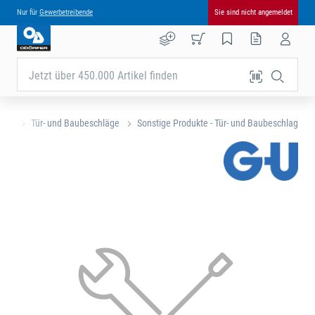
Nur für
Gewerbetreibende
Sie sind nicht angemeldet
Jetzt über 450.000 Artikel finden
eite
Tür- und Baubeschläge
Sonstige Produkte - Tür- und Baubeschlag