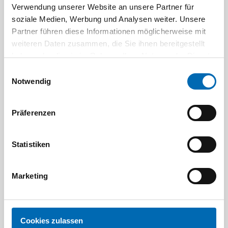
Verwendung unserer Website an unsere Partner für
soziale Medien, Werbung und Analysen weiter. Unsere
Aktuelle Angebote
Partner führen diese Informationen möglicherweise mit
weiteren Daten zusammen, die Sie ihnen bereitgestellt
haben oder die sie im Rahmen Ihrer Nutzung der Dienste
gesammelt haben.
Einwilligungsauswahl
Notwendig
Präferenzen
Festool
STAH
SELFCLEAN Filtersack SC FIS-CT
Bit-Box
Statistiken
Artikel-Nr.
8 Ausführungen
Marketing
Cookies zulassen