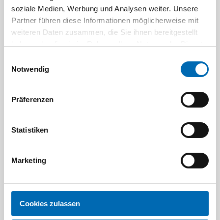
soziale Medien, Werbung und Analysen weiter. Unsere
Partner führen diese Informationen möglicherweise mit
weiteren Daten zusammen, die Sie ihnen bereitgestellt
haben oder die sie im Rahmen Ihrer Nutzung der Dienste
gesammelt haben.
Einwilligungsauswahl
Notwendig
Festool
STAH
Präferenzen
SELFCLEAN Filtersack SC FIS-CT
Bit-Box
Statistiken
Artikel-Nr.
8 Ausführungen
Marketing
Cookies zulassen