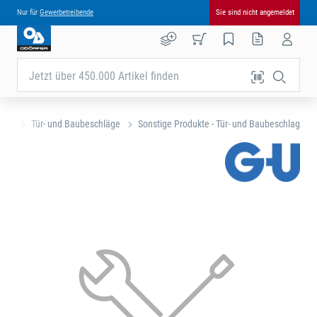
Nur für
Gewerbetreibende
Sie sind nicht angemeldet
Jetzt über 450.000 Artikel finden
eite
Tür- und Baubeschläge
Sonstige Produkte - Tür- und Baubeschlag