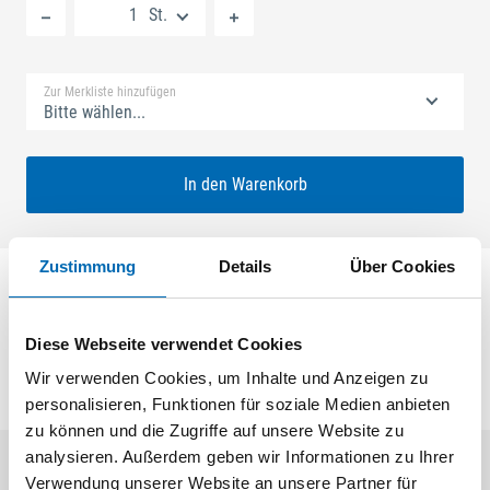
St.
Standard Merkliste
Zur Merkliste hinzufügen
Bitte wählen...
In den Warenkorb
Zustimmung
Details
Über Cookies
Stulp für SECUREconnect Rahmenteil U-Stulp 366 x 30
x 6 x 2 mm, kantig
Diese Webseite verwendet Cookies
Wir verwenden Cookies, um Inhalte und Anzeigen zu
personalisieren, Funktionen für soziale Medien anbieten
zu können und die Zugriffe auf unsere Website zu
analysieren. Außerdem geben wir Informationen zu Ihrer
Verwendung unserer Website an unsere Partner für
Aktuelle Angebote